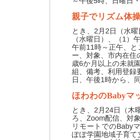
～午後5時、日曜日
親子でリズム体
とき、2月2日（水曜
（水曜日）、（1）午前
午前11時～正午、
ー、対象、市内在住の
歳6か月以上の未就
組、備考、利用登録
日、午後1時から、同セ
ほわわのBabyマ
とき、2月24日（木
ろ、Zoom配信、対
リモートでのBab
ぽぽ学園地域子育て