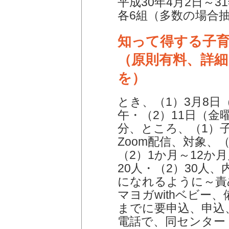
平成30年4月2日～3
各6組（多数の場合
知って得する子
（原則有料、詳
を）
とき、（1）3月8日
午・（2）11日（金曜
分、ところ、（1）
Zoom配信、対象、
（2）1か月～12か
20人・（2）30人
になれるように～責
マヨガwithベビー
までに要申込、申込、
電話で、同センター 電