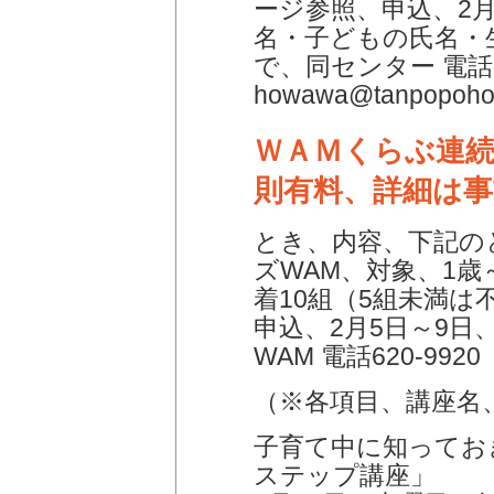
ージ参照、申込、2
名・子どもの氏名・
で、同センター 電話6
howawa@tanpopohoi
ＷＡＭくらぶ連
則有料、詳細は
とき、内容、下記の
ズWAM、対象、1
着10組（5組未満は
申込、2月5日～9日
WAM 電話620-9920
（※各項目、講座名
子育て中に知ってお
ステップ講座」