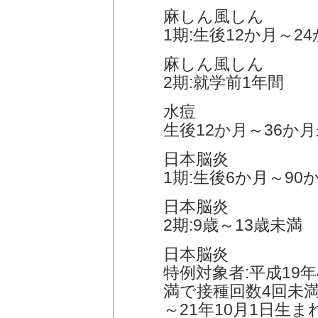
麻しん風しん
1期:生後12か月～2
麻しん風しん
2期:就学前1年間
水痘
生後12か月～36か
日本脳炎
1期:生後6か月～90
日本脳炎
2期:9歳～13歳未満
日本脳炎
特例対象者:平成19
満で接種回数4回未満
～21年10月1日生ま