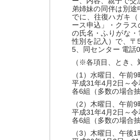
ー、内容、親子で交
弟姉妹の同伴は別途
でに、往復ハガキ（
ース申込」・クラス
の氏名・ふりがな・
性別を記入）で、〒56
5、同センター 電話080
（※各項目、とき、
（1）水曜日、午前9時
平成31年4月2日～令
各6組（多数の場合
（2）木曜日、午前9時
平成31年4月2日～令
各6組（多数の場合
（3）木曜日、午後1