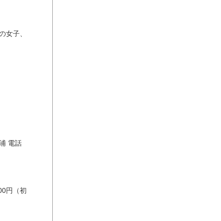
生の女子、
浦 電話
00円（初