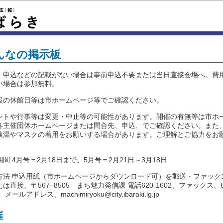
んなの掲示板
・申込などの記載がない場合は事前申込不要または当日直接会場へ。費
い場合は参加無料。
設の休館日等は市ホームページ等でご確認ください。
ントや行事等は変更・中止等の可能性があります。開催の有無等は市ホ
各主催団体ホームページまたは問合先、申込、でご確認ください。また
検温やマスクの着用をお願いする場合があります。ご理解とご協力をお
間 4月号＝2月18日まで、5月号＝2月21日～3月18日
方法 申込用紙（市ホームページからダウンロード可）を郵送・ファック
は直接、〒567‒8505 まち魅力発信課 電話620-1602、ファックス、6
、メールアドレス、machimiryoku@city.ibaraki.lg.jp
催