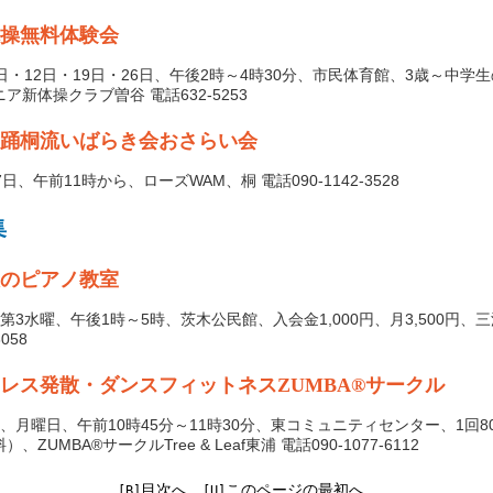
操無料体験会
5日・12日・19日・26日、午後2時～4時30分、市民体育館、3歳～中学
ア新体操クラブ曽谷 電話632-5253
踊桐流いばらき会おさらい会
7日、午前11時から、ローズWAM、桐 電話090-1142-3528
集
のピアノ教室
第3水曜、午後1時～5時、茨木公民館、入会金1,000円、月3,500円、三
3058
レス発散・ダンスフィットネスZUMBA®サークル
回、月曜日、午前10時45分～11時30分、東コミュニティセンター、1回8
）、ZUMBA®サークルTree & Leaf東浦 電話090-1077-6112
目次へ
このページの最初へ
[B]
[U]