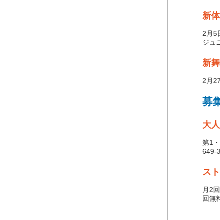
新体
2月
ジュニ
新舞
2月2
募
大人
第1・
649-
スト
月2
回無料