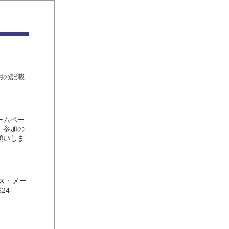
用の記載
ームペー
、参加の
願いしま
ス・メー
24-