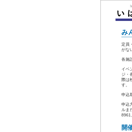
み
定員
がな
各施
イベ
ジ・
際は
す。
申込期
申込
ルまた
8961
開