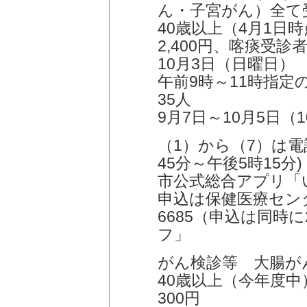
ん・子宮がん）全て
40歳以上（4月1日
2,400円、喀痰受診者
10月3日（日曜日）
午前9時～11時指定
35人
9月7日～10月5日（
（1）から（7）は電
45分～午後5時15分)
市公式総合アプリ「
申込は保健医療センタ
6685（申込は同時
フ」
がん検診等 大腸が
40歳以上（今年度中
300円