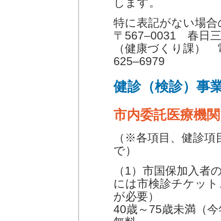
します。
特に表記がない場合
〒567‒0031 春
（健康づくり課） 電話
625‒6979
健診（検診）事
市内委託医療機関
（※各項目、健診項
で）
（1）市国保加入者
には市検診チケット
が必要）
40歳～75歳未満（