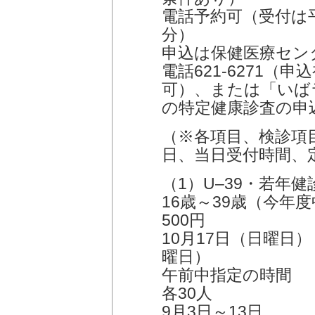
電話予約可（受付は平
分）
申込は保健医療セン
電話621-6271（申込
可）、または「いば
の特定健康診査の申
（※各項目、検診項
日、当日受付時間、
（1）U‒39・若年健
16歳～39歳（今年
500円
10月17日（日曜日
曜日）
午前中指定の時間
各30人
9月3日～13日