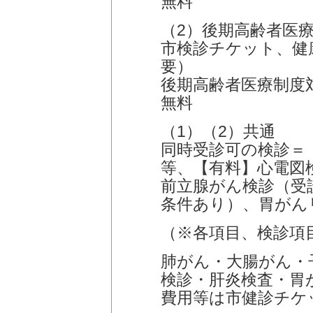
無料
（2）後期高齢者医
市検診チケット、健
要）
後期高齢者医療制度
無料
（1）（2）共通
同時受診可の検診＝
等、【有料】心電図
前立腺がん検診（受
条件あり）、胃がん
（※各項目、検診項
肺がん・大腸がん・
検診・肝炎検査・胃
費用等は市健診チケ