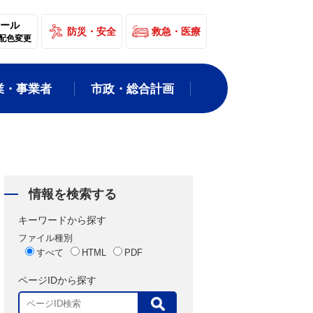
ール
防災・安全
救急・医療
配色変更
業・事業者
市政・総合計画
情報を検索する
キーワードから探す
ファイル種別
すべて
HTML
PDF
ページIDから探す
表