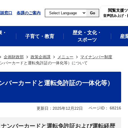
閲覧支援ツ
相談窓口
各課のご案内
Go
音声読み上げ・
康・
歴史・文化・
子育て・教育
産
スポーツ
企画財政部
政策企画課
メニュー
マイナンバー制度
ンバーカードと運転免許証の一体化等）について
ンバーカードと運転免許証の一体化等）
ページID：
68216
更新日：2025年12月22日
マイナンバーカードと運転免許証および運転経歴